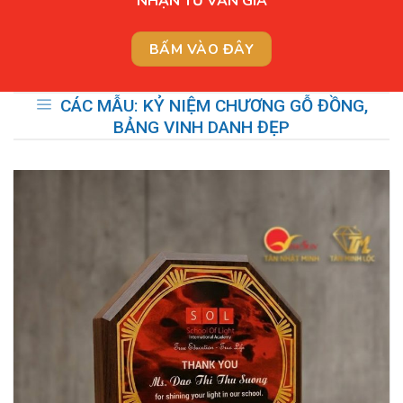
NHẬN TƯ VẤN GIÁ
BẤM VÀO ĐÂY
CÁC MẪU: KỶ NIỆM CHƯƠNG GỖ ĐỒNG,
BẢNG VINH DANH ĐẸP