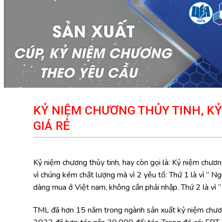
KỶ NIỆM CHƯƠNG THỦY TINH, K
GIÁ RẺ
Kỷ niệm chương thủy tinh, hay còn gọi là: Kỷ niệm chươn
vì chúng kém chất lượng mà vì 2 yêu tố: Thứ 1 là vì ” Ng