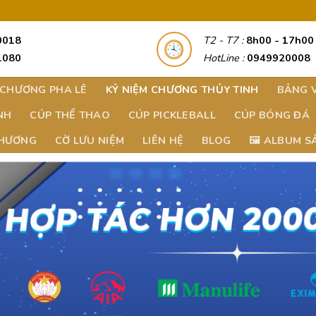
0018
T2 - T7 :
8h00 - 17h00
1080
HotLine :
0949920008
 CHƯƠNG PHA LÊ
KỶ NIỆM CHƯƠNG THỦY TINH
BẢNG 
NH
CÚP THỂ THAO
CÚP PICKLEBALL
CÚP BÓNG ĐÁ
CHƯƠNG
CỜ LƯU NIỆM
LIÊN HỆ
BLOG
🖼️ ALBUM 