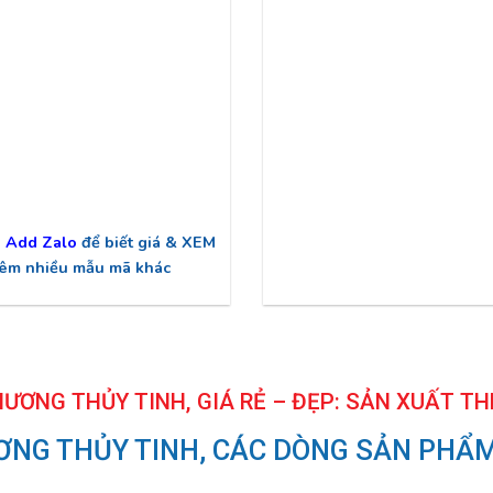
g
Add Zalo
để biết giá & XEM
êm nhiều mẫu mã khác
HƯƠNG THỦY TINH, GIÁ RẺ – ĐẸP: SẢN XUẤT TH