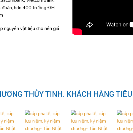
 “Hình dạng đơn giản”.
g pha lê thủy tinh, Từ 2011-
T, Sacombank, VietcomBank,
h đoàn, hơn 400 trường ĐH,
ăm
p nguyên vật liệu cho nên giá
HƯƠNG THỦY TINH. KHÁCH HÀNG TIÊU