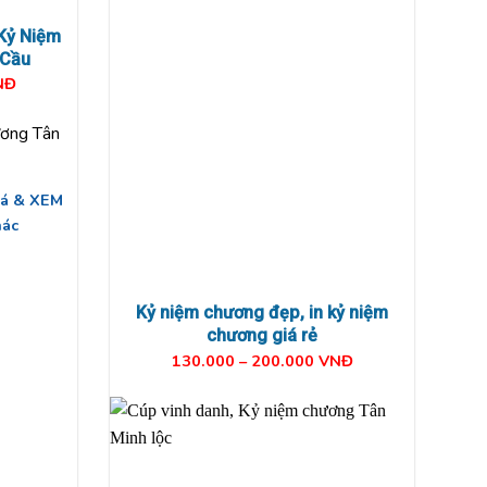
K
ỷ Niệm
 Cầu
NĐ
giá & XEM
hác
Kỷ niệm chương đẹp, in k
ỷ niệm
chương giá rẻ
130.000 – 200.000 VNĐ