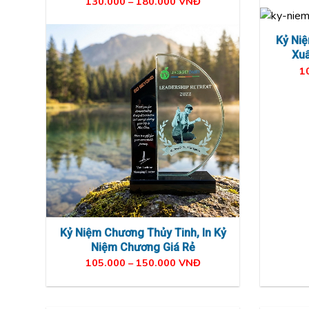
Kỷ Ni
Kỷ Niệm Chương Thủy Tinh Ngôi
1
Sao In Theo Thiết Kế
130.000 – 180.000 VNĐ
Kỷ Ni
Xuấ
1
Kỷ Niệm Chương Thủy Tinh, In Kỷ
Niệm Chương Giá Rẻ