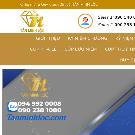
Skip
Chào mừng Quý khách đến với TÂN MINH LỘC
to
Sales 1:
090 140 
content
Sales 2
:
090 238 
GIỚI THIỆU
KỶ NIỆM CHƯƠNG
KỶ NIỆM
CÚP PHA LÊ
CÚP LƯU NIỆM
CÚP THỦY TI
HUY 