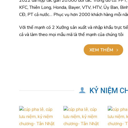
dàng mua ở Việt nam, không cần phải nhập. Thứ 2 là vì ”
TML đã hơn 15 năm trong ngành sản xuất kỷ niệm chươn
2022 đã hợp tác gần 20.000 đối tác. Trong đó có: FP
KFC, Thiên Long, Honda, Bayer, VTV, HTV, Ủy Ban, Bin
CĐ, PT cả nước… Phục vụ hơn 2000 khách hàng mỗi n
Với thế mạnh có 2 Xưởng sản xuất và nhập khẩu trực tiế
cả và làm theo mọi mẫu mã là thế mạnh của chúng tôi
XEM THÊM
KỶ NIỆM C