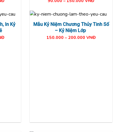
nh Tam
Mẫu Kỷ Niệm Chương Thủy Tinh
Vát Xéo Thịnh Hành
NĐ
90.000 – 150.000 VNĐ
, In Kỷ
Mẫu Kỷ Niệm Chương Thủy Tinh Số
ẻ
– Kỷ Niệm Lớp
NĐ
150.000 – 200.000 VNĐ