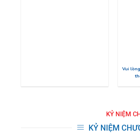
Vui lòn
th
KỶ NIỆM C