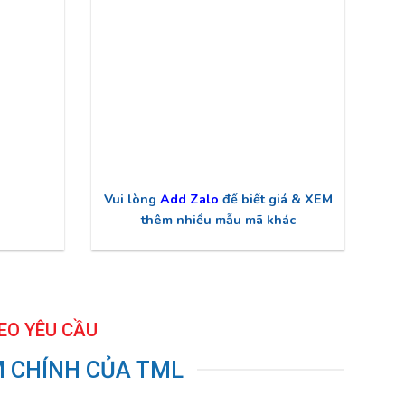
Vui lòng
Add Zalo
để biết giá & XEM
thêm nhiều mẫu mã khác
EO YÊU CẦU