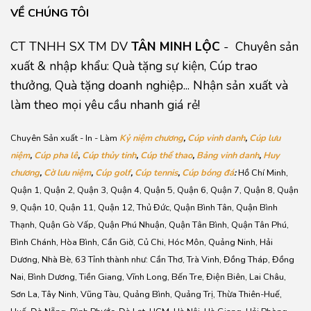
VỀ CHÚNG TÔI
CT TNHH SX TM DV
TÂN MINH LỘC
- Chuyên sản
xuất & nhập khẩu: Quà tặng sự kiện, Cúp trao
thưởng, Quà tặng doanh nghiệp... Nhận sản xuất và
làm theo mọi yêu cầu nhanh giá rẻ!
Chuyên Sản xuất - In - Làm
Kỷ niệm chương
,
Cúp vinh danh
,
Cúp lưu
niệm
,
Cúp pha lê
,
Cúp thủy tinh
,
Cúp thể thao
,
Bảng vinh danh
,
Huy
chương
,
Cờ lưu niệm
,
Cúp golf
,
Cúp tennis
,
Cúp bóng đá
:
Hồ Chí Minh,
Quận 1, Quận 2, Quận 3, Quận 4, Quận 5, Quận 6, Quận 7, Quận 8, Quận
9, Quận 10, Quận 11, Quận 12, Thủ Đức, Quận Bình Tân, Quận Bình
Thạnh, Quận Gò Vấp, Quận Phú Nhuận, Quận Tân Bình, Quận Tân Phú,
Bình Chánh, Hòa Bình, Cần Giờ, Củ Chi, Hóc Môn, Quảng Ninh, Hải
Dương, Nhà Bè, 63 Tỉnh thành như: Cần Thơ, Trà Vinh, Đồng Tháp, Đồng
Nai, Bình Dương, Tiền Giang, Vĩnh Long, Bến Tre, Điện Biên, Lai Châu,
Sơn La, Tây Ninh, Vũng Tàu, Quảng Bình, Quảng Trị, Thừa Thiên-Huế,