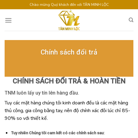
Skip
Chào mừng Quý khách đến với TÂN MINH LỘC
to
content
Chính sách đổi trả
CHÍNH SÁCH ĐỔI TRẢ & HOÀN TIỀN
TNM luôn lấy uy tín lên hàng đầu.
Tuy các mặt hàng chúng tôi kinh doanh đều là các mặt hàng
thủ công, gia công bằng tay, nên độ chính xác đôi lúc chỉ 85-
90% so với thiết kế.
Tuy nhiên Chúng tôi cam kết có các chính sách sau: