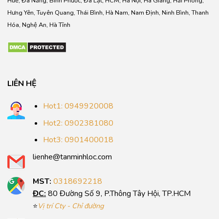
Huế, Đà Nẵng, Bình Phước, Đà Lạt, HCM, Hà Nội, Hà Giang, Hải Phòng,
Hưng Yên, Tuyên Quang, Thái Bình, Hà Nam, Nam Định, Ninh Bình, Thanh
Hóa, Nghệ An, Hà Tĩnh
LIÊN HỆ
Hot1: 0949920008
Hot2: 0902381080
Hot3: 0901400018
lienhe@tanminhloc.com
MST:
0318692218
ĐC:
80 Đường Số 9, P.Thông Tây Hội, TP.HCM
⭐
Vị trí Cty - Chỉ đường