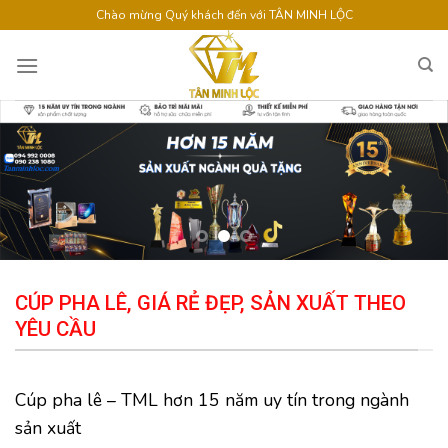
Skip
Chào mừng Quý khách đến với TÂN MINH LỘC
to
content
CÚP PHA LÊ, GIÁ RẺ ĐẸP, SẢN XUẤT THEO
YÊU CẦU
Cúp pha lê – TML hơn 15 năm uy tín trong ngành
sản xuất