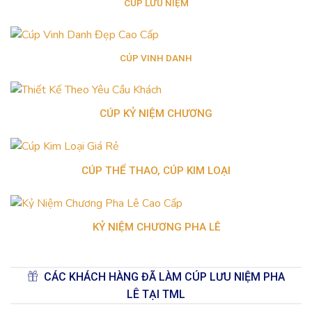
CÚP LƯU NIỆM
CÚP VINH DANH
CÚP KỶ NIỆM CHƯƠNG
CÚP THỂ THAO, CÚP KIM LOẠI
KỶ NIỆM CHƯƠNG PHA LÊ
CÁC KHÁCH HÀNG ĐÃ LÀM CÚP LƯU NIỆM PHA
LÊ TẠI TML