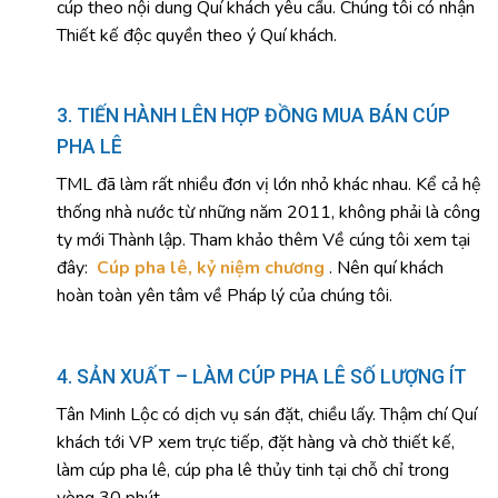
cúp theo nội dung Quí khách yêu cầu. Chúng tôi có nhận
Thiết kế độc quyền theo ý Quí khách.
3. TIẾN HÀNH LÊN HỢP ĐỒNG MUA BÁN CÚP
PHA LÊ
TML đã làm rất nhiều đơn vị lớn nhỏ khác nhau. Kể cả hệ
thống nhà nước từ những năm 2011, không phải là công
ty mới Thành lập. Tham khảo thêm Về cúng tôi xem tại
đây:
Cúp pha lê, kỷ niệm chương
. Nên quí khách
hoàn toàn yên tâm về Pháp lý của chúng tôi.
4. SẢN XUẤT – LÀM CÚP PHA LÊ SỐ LƯỢNG ÍT
Tân Minh Lộc có dịch vụ sán đặt, chiều lấy. Thậm chí Quí
khách tới VP xem trực tiếp, đặt hàng và chờ thiết kế,
làm cúp pha lê, cúp pha lê thủy tinh tại chỗ chỉ trong