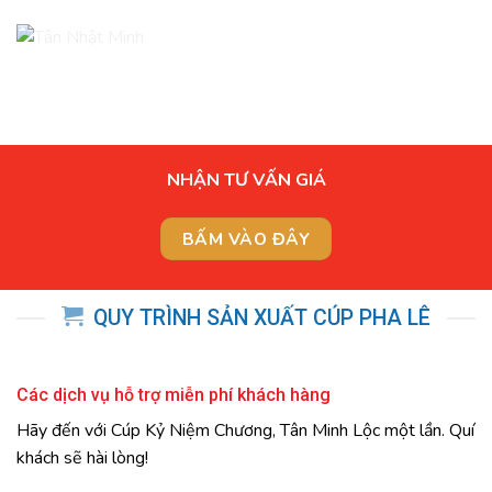
NHẬN TƯ VẤN GIÁ
BẤM VÀO ĐÂY
QUY TRÌNH SẢN XUẤT CÚP PHA LÊ
Các dịch vụ hỗ trợ miễn phí khách hàng
Hãy đến với Cúp Kỷ Niệm Chương, Tân Minh Lộc một lần. Quí
khách sẽ hài lòng!