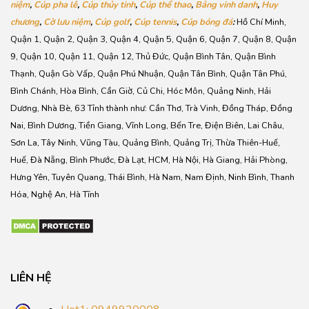
niệm
,
Cúp pha lê
,
Cúp thủy tinh
,
Cúp thể thao
,
Bảng vinh danh
,
Huy
chương
,
Cờ lưu niệm
,
Cúp golf
,
Cúp tennis
,
Cúp bóng đá
:
Hồ Chí Minh,
Quận 1, Quận 2, Quận 3, Quận 4, Quận 5, Quận 6, Quận 7, Quận 8, Quận
9, Quận 10, Quận 11, Quận 12, Thủ Đức, Quận Bình Tân, Quận Bình
Thạnh, Quận Gò Vấp, Quận Phú Nhuận, Quận Tân Bình, Quận Tân Phú,
Bình Chánh, Hòa Bình, Cần Giờ, Củ Chi, Hóc Môn, Quảng Ninh, Hải
Dương, Nhà Bè, 63 Tỉnh thành như: Cần Thơ, Trà Vinh, Đồng Tháp, Đồng
Nai, Bình Dương, Tiền Giang, Vĩnh Long, Bến Tre, Điện Biên, Lai Châu,
Sơn La, Tây Ninh, Vũng Tàu, Quảng Bình, Quảng Trị, Thừa Thiên-Huế,
Huế, Đà Nẵng, Bình Phước, Đà Lạt, HCM, Hà Nội, Hà Giang, Hải Phòng,
Hưng Yên, Tuyên Quang, Thái Bình, Hà Nam, Nam Định, Ninh Bình, Thanh
Hóa, Nghệ An, Hà Tĩnh
LIÊN HỆ