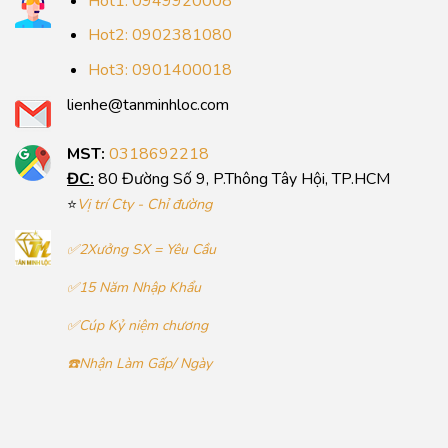
Hot1: 0949920008
Hot2: 0902381080
Hot3: 0901400018
lienhe@tanminhloc.com
MST:
0318692218
ĐC:
80 Đường Số 9, P.Thông Tây Hội, TP.HCM
⭐
Vị trí Cty - Chỉ đường
✅2Xưởng SX = Yêu Cầu
✅15 Năm Nhập Khẩu
✅Cúp Kỷ niệm chương
☎️Nhận Làm Gấp/ Ngày