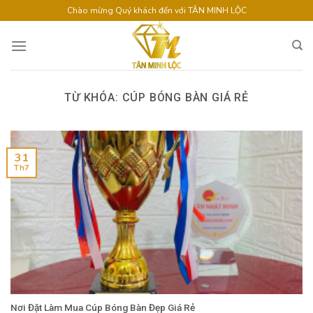
Skip
Chào mừng Quý khách đến với TÂN MINH LỘC
to
content
TỪ KHÓA:
CÚP BÓNG BÀN GIÁ RẺ
31
Th7
Nơi Đặt Làm Mua Cúp Bóng Bàn Đẹp Giá Rẻ