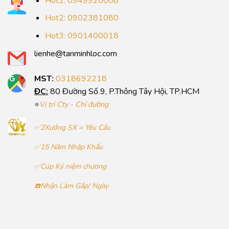
Hot1: 0949920008
Hot2: 0902381080
Hot3: 0901400018
lienhe@tanminhloc.com
MST:
0318692218
ĐC:
80 Đường Số 9, P.Thông Tây Hội, TP.HCM
⭐
Vị trí Cty - Chỉ đường
✅2Xưởng SX = Yêu Cầu
✅15 Năm Nhập Khẩu
✅Cúp Kỷ niệm chương
☎️Nhận Làm Gấp/ Ngày