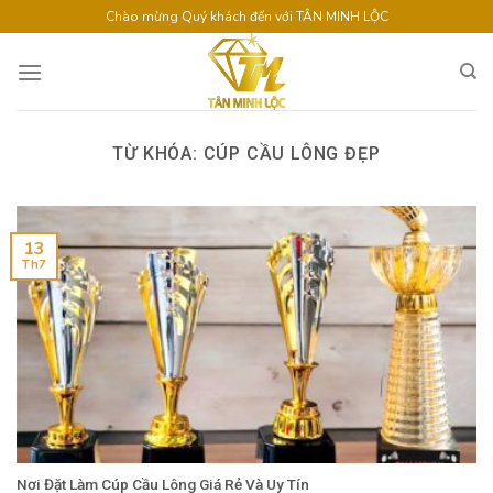
Skip
Chào mừng Quý khách đến với TÂN MINH LỘC
to
content
TỪ KHÓA:
CÚP CẦU LÔNG ĐẸP
13
Th7
Nơi Đặt Làm Cúp Cầu Lông Giá Rẻ Và Uy Tín