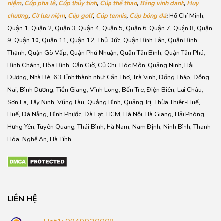
niệm
,
Cúp pha lê
,
Cúp thủy tinh
,
Cúp thể thao
,
Bảng vinh danh
,
Huy
chương
,
Cờ lưu niệm
,
Cúp golf
,
Cúp tennis
,
Cúp bóng đá
:
Hồ Chí Minh,
Quận 1, Quận 2, Quận 3, Quận 4, Quận 5, Quận 6, Quận 7, Quận 8, Quận
9, Quận 10, Quận 11, Quận 12, Thủ Đức, Quận Bình Tân, Quận Bình
Thạnh, Quận Gò Vấp, Quận Phú Nhuận, Quận Tân Bình, Quận Tân Phú,
Bình Chánh, Hòa Bình, Cần Giờ, Củ Chi, Hóc Môn, Quảng Ninh, Hải
Dương, Nhà Bè, 63 Tỉnh thành như: Cần Thơ, Trà Vinh, Đồng Tháp, Đồng
Nai, Bình Dương, Tiền Giang, Vĩnh Long, Bến Tre, Điện Biên, Lai Châu,
Sơn La, Tây Ninh, Vũng Tàu, Quảng Bình, Quảng Trị, Thừa Thiên-Huế,
Huế, Đà Nẵng, Bình Phước, Đà Lạt, HCM, Hà Nội, Hà Giang, Hải Phòng,
Hưng Yên, Tuyên Quang, Thái Bình, Hà Nam, Nam Định, Ninh Bình, Thanh
Hóa, Nghệ An, Hà Tĩnh
LIÊN HỆ