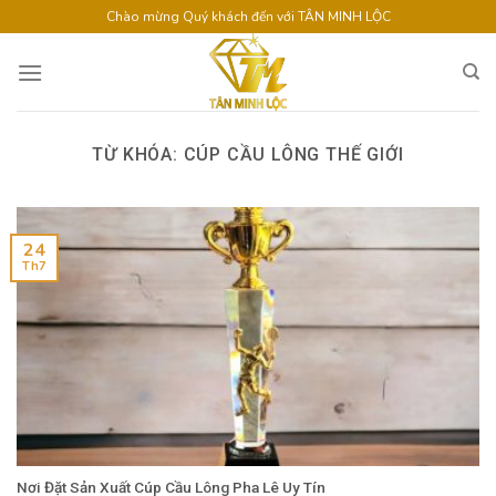
Skip
Chào mừng Quý khách đến với TÂN MINH LỘC
to
content
TỪ KHÓA:
CÚP CẦU LÔNG THẾ GIỚI
24
Th7
Nơi Đặt Sản Xuất Cúp Cầu Lông Pha Lê Uy Tín