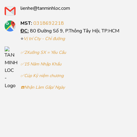
lienhe@tanminhloc.com
MST:
0318692218
ĐC:
80 Đường Số 9, P.Thông Tây Hội, TP.HCM
⭐
Vị trí Cty - Chỉ đường
✅2Xưởng SX = Yêu Cầu
✅15 Năm Nhập Khẩu
✅Cúp Kỷ niệm chương
☎️Nhận Làm Gấp/ Ngày