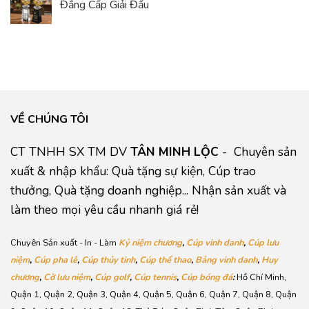
Đẳng Cấp Giải Đấu
VỀ CHÚNG TÔI
CT TNHH SX TM DV
TÂN MINH LỘC
- Chuyên sản
xuất & nhập khẩu: Quà tặng sự kiện, Cúp trao
thưởng, Quà tặng doanh nghiệp... Nhận sản xuất và
làm theo mọi yêu cầu nhanh giá rẻ!
Chuyên Sản xuất - In - Làm
Kỷ niệm chương
,
Cúp vinh danh
,
Cúp lưu
niệm
,
Cúp pha lê
,
Cúp thủy tinh
,
Cúp thể thao
,
Bảng vinh danh
,
Huy
chương
,
Cờ lưu niệm
,
Cúp golf
,
Cúp tennis
,
Cúp bóng đá
:
Hồ Chí Minh,
Quận 1, Quận 2, Quận 3, Quận 4, Quận 5, Quận 6, Quận 7, Quận 8, Quận