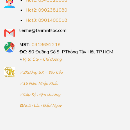
Hot1: 0949920008
Hot2: 0902381080
Hot3: 0901400018
lienhe@tanminhloc.com
MST:
0318692218
ĐC:
80 Đường Số 9, P.Thông Tây Hội, TP.HCM
⭐
Vị trí Cty - Chỉ đường
✅2Xưởng SX = Yêu Cầu
✅15 Năm Nhập Khẩu
✅Cúp Kỷ niệm chương
☎️Nhận Làm Gấp/ Ngày