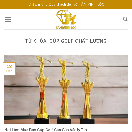
Skip
Chào mừng Quý khách đến với TÂN MINH LỘC
to
content
TỪ KHÓA:
CÚP GOLF CHẤT LƯỢNG
18
Th7
Nơi Làm Mua Bán Cúp Golf Cao Cấp Và Uy Tín