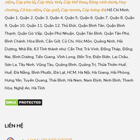
niệm
,
Cúp pha lê
,
Cúp thủy tinh
,
Cúp thể thao
,
Bảng vinh danh
,
Huy
chương
,
Cờ lưu niệm
,
Cúp golf
,
Cúp tennis
,
Cúp bóng đá
:
Hồ Chí Minh,
Quận 1, Quận 2, Quận 3, Quận 4, Quận 5, Quận 6, Quận 7, Quận 8, Quận
9, Quận 10, Quận 11, Quận 12, Thủ Đức, Quận Bình Tân, Quận Bình
Thạnh, Quận Gò Vấp, Quận Phú Nhuận, Quận Tân Bình, Quận Tân Phú,
Bình Chánh, Hòa Bình, Cần Giờ, Củ Chi, Hóc Môn, Quảng Ninh, Hải
Dương, Nhà Bè, 63 Tỉnh thành như: Cần Thơ, Trà Vinh, Đồng Tháp, Đồng
Nai, Bình Dương, Tiền Giang, Vĩnh Long, Bến Tre, Điện Biên, Lai Châu,
Sơn La, Tây Ninh, Vũng Tàu, Quảng Bình, Quảng Trị, Thừa Thiên-Huế,
Huế, Đà Nẵng, Bình Phước, Đà Lạt, HCM, Hà Nội, Hà Giang, Hải Phòng,
Hưng Yên, Tuyên Quang, Thái Bình, Hà Nam, Nam Định, Ninh Bình, Thanh
Hóa, Nghệ An, Hà Tĩnh
LIÊN HỆ