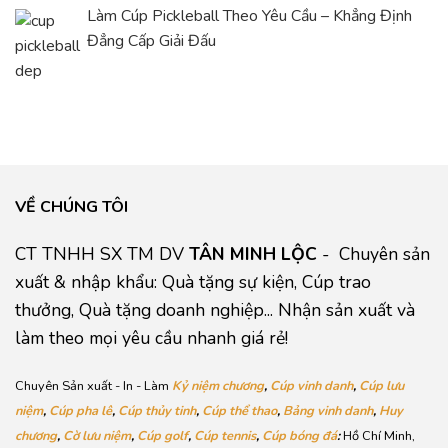
Làm Cúp Pickleball Theo Yêu Cầu – Khẳng Định
Đẳng Cấp Giải Đấu
VỀ CHÚNG TÔI
CT TNHH SX TM DV
TÂN MINH LỘC
- Chuyên sản
xuất & nhập khẩu: Quà tặng sự kiện, Cúp trao
thưởng, Quà tặng doanh nghiệp... Nhận sản xuất và
làm theo mọi yêu cầu nhanh giá rẻ!
Chuyên Sản xuất - In - Làm
Kỷ niệm chương
,
Cúp vinh danh
,
Cúp lưu
niệm
,
Cúp pha lê
,
Cúp thủy tinh
,
Cúp thể thao
,
Bảng vinh danh
,
Huy
chương
,
Cờ lưu niệm
,
Cúp golf
,
Cúp tennis
,
Cúp bóng đá
:
Hồ Chí Minh,