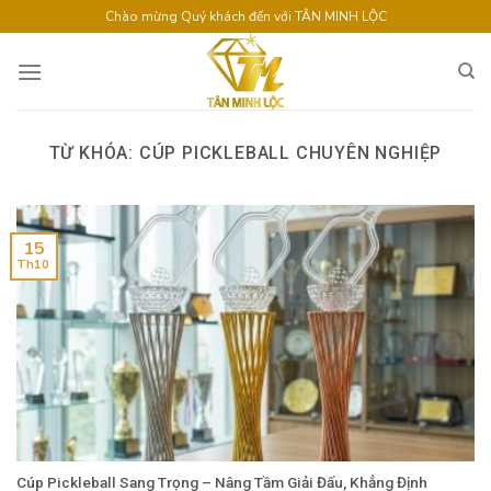
Skip
Chào mừng Quý khách đến với TÂN MINH LỘC
to
content
TỪ KHÓA:
CÚP PICKLEBALL CHUYÊN NGHIỆP
15
Th10
Cúp Pickleball Sang Trọng – Nâng Tầm Giải Đấu, Khẳng Định