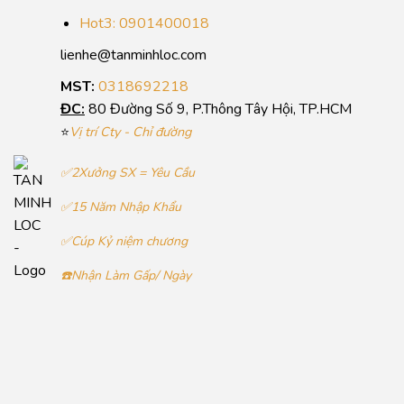
Hot3: 0901400018
lienhe@tanminhloc.com
MST:
0318692218
ĐC:
80 Đường Số 9, P.Thông Tây Hội, TP.HCM
⭐
Vị trí Cty - Chỉ đường
✅2Xưởng SX = Yêu Cầu
✅15 Năm Nhập Khẩu
✅Cúp Kỷ niệm chương
☎️Nhận Làm Gấp/ Ngày