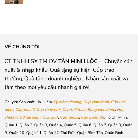
VỀ CHÚNG TÔI
CT TNHH SX TM DV
TÂN MINH LỘC
- Chuyên sản
xuất & nhập khẩu: Quà tặng sự kiện, Cúp trao
thưởng, Quà tặng doanh nghiệp... Nhận sản xuất và
làm theo mọi yêu cầu nhanh giá rẻ!
Chuyên Sản xuất - In - Làm
Kỷ niệm chương
,
Cúp vinh danh
,
Cúp lưu
niệm
,
Cúp pha lê
,
Cúp thủy tinh
,
Cúp thể thao
,
Bảng vinh danh
,
Huy
chương
,
Cờ lưu niệm
,
Cúp golf
,
Cúp tennis
,
Cúp bóng đá
:
Hồ Chí Minh,
Quận 1, Quận 2, Quận 3, Quận 4, Quận 5, Quận 6, Quận 7, Quận 8, Quận
9, Quận 10, Quận 11, Quận 12, Thủ Đức, Quận Bình Tân, Quận Bình