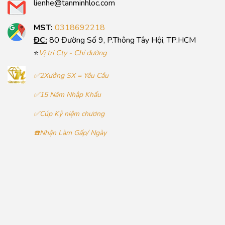
lienhe@tanminhloc.com
MST:
0318692218
ĐC:
80 Đường Số 9, P.Thông Tây Hội, TP.HCM
⭐
Vị trí Cty - Chỉ đường
✅2Xưởng SX = Yêu Cầu
✅15 Năm Nhập Khẩu
✅Cúp Kỷ niệm chương
☎️Nhận Làm Gấp/ Ngày