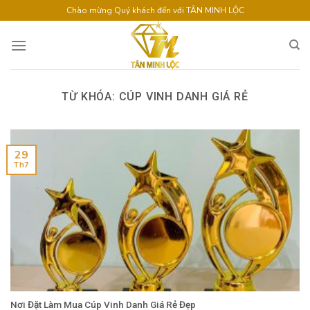
Skip
Chào mừng Quý khách đến với TÂN MINH LỘC
to
content
TỪ KHÓA:
CÚP VINH DANH GIÁ RẺ
29
Th7
Nơi Đặt Làm Mua Cúp Vinh Danh Giá Rẻ Đẹp