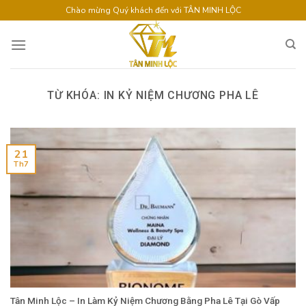
Skip
Chào mừng Quý khách đến với TÂN MINH LỘC
to
content
TỪ KHÓA:
IN KỶ NIỆM CHƯƠNG PHA LÊ
21
Th7
Tân Minh Lộc – In Làm Kỷ Niệm Chương Bằng Pha Lê Tại Gò Vấp