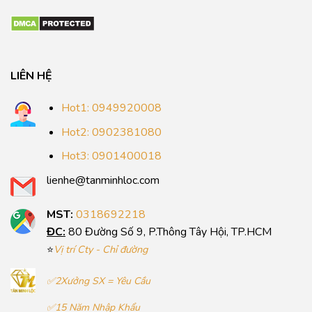
LIÊN HỆ
Hot1: 0949920008
Hot2: 0902381080
Hot3: 0901400018
lienhe@tanminhloc.com
MST:
0318692218
ĐC:
80 Đường Số 9, P.Thông Tây Hội, TP.HCM
⭐
Vị trí Cty - Chỉ đường
✅2Xưởng SX = Yêu Cầu
✅15 Năm Nhập Khẩu