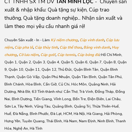
CT TNHH SX TM DV
TÂN MINH LỘC
- Chuyên sản
xuất & nhập khẩu: Quà tặng sự kiện, Cúp trao
thưởng, Quà tặng doanh nghiệp... Nhận sản xuất và
làm theo mọi yêu cầu nhanh giá rẻ!
Chuyên Sản xuất - In - Làm
Kỷ niệm chương
,
Cúp vinh danh
,
Cúp lưu
niệm
,
Cúp pha lê
,
Cúp thủy tinh
,
Cúp thể thao
,
Bảng vinh danh
,
Huy
chương
,
Cờ lưu niệm
,
Cúp golf
,
Cúp tennis
,
Cúp bóng đá
:
Hồ Chí Minh,
Quận 1, Quận 2, Quận 3, Quận 4, Quận 5, Quận 6, Quận 7, Quận 8, Quận
9, Quận 10, Quận 11, Quận 12, Thủ Đức, Quận Bình Tân, Quận Bình
Thạnh, Quận Gò Vấp, Quận Phú Nhuận, Quận Tân Bình, Quận Tân Phú,
Bình Chánh, Hòa Bình, Cần Giờ, Củ Chi, Hóc Môn, Quảng Ninh, Hải
Dương, Nhà Bè, 63 Tỉnh thành như: Cần Thơ, Trà Vinh, Đồng Tháp, Đồng
Nai, Bình Dương, Tiền Giang, Vĩnh Long, Bến Tre, Điện Biên, Lai Châu,
Sơn La, Tây Ninh, Vũng Tàu, Quảng Bình, Quảng Trị, Thừa Thiên-Huế,
Huế, Đà Nẵng, Bình Phước, Đà Lạt, HCM, Hà Nội, Hà Giang, Hải Phòng,
Hưng Yên, Tuyên Quang, Thái Bình, Hà Nam, Nam Định, Ninh Bình, Thanh
Hóa, Nghệ An, Hà Tĩnh