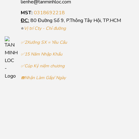
lienhe@tanminhloc.com
MST:
0318692218
ĐC:
80 Đường Số 9, P.Thông Tây Hội, TP.HCM
⭐
Vị trí Cty - Chỉ đường
✅2Xưởng SX = Yêu Cầu
✅15 Năm Nhập Khẩu
✅Cúp Kỷ niệm chương
☎️Nhận Làm Gấp/ Ngày